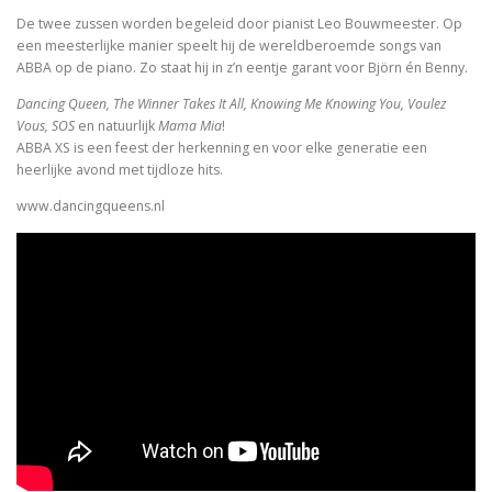
De twee zussen worden begeleid door pianist Leo Bouwmeester. Op
een meesterlijke manier speelt hij de wereldberoemde songs van
ABBA op de piano. Zo staat hij in z’n eentje garant voor Björn én Benny.
Dancing Queen, The Winner Takes It All, Knowing Me Knowing You, Voulez
Vous, SOS
en natuurlijk
Mama Mia
!
ABBA XS is een feest der herkenning en voor elke generatie een
heerlijke avond met tijdloze hits.
www.dancingqueens.nl