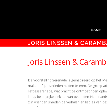
Ga
PODIUM KLOOSTERHOF
naar
de
Podium Kloosterhof, het gastvrije theater van Hoogerheid
inhoud
HOME
JORIS LINSSEN & CARAMB
Joris Linssen & Caram
De voorstelling Serenade is geïnspireerd op het Me
maken of je overleden helden te eren. De groep a
liefdesserenade, wat prachtige ontmoetingen oplev
langs belangrijke plekken van overleden Nederlands
zijn vrienden smeden de verhalen en liedjes van d