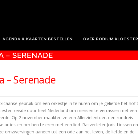
e.
AGENDA & KAARTEN BESTELLEN
OVER PODIUM KLOOSTE
A – SERENADE
ba – Serenade
xicaanse gebruik om een orkestje in te huren om je geliefde het hof 
rtiesten reisde door heel Nederland om mensen te verrassen met een
erde. Op 2 november maakten ze een Allerzielentoer, een rondreis
e artiesten om hen te eren met een lied. Rasverteller Joris Linssen en
eze omzwervingen aaneen tot een ode aan het leven, de liefde en de