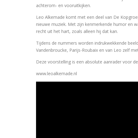
achterom- en vooruitkijken.
Leo Alkemade komt met een deel van De Kopgroep n
nieuwe muziek. Met zijn kenmerkende humor en warme
recht uit het hart, zoals alleen hij dat kan.
Tijdens de nummers worden indrukwekkende beelde
Vandenbroucke, Parijs-Roubaix en van Leo zelf met
Deze voorstelling is een absolute aanrader voor de
www.leoalkemade.nl