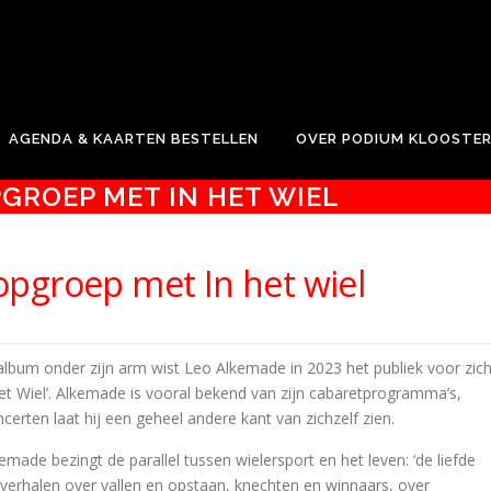
e.
AGENDA & KAARTEN BESTELLEN
OVER PODIUM KLOOSTE
GROEP MET IN HET WIEL
pgroep met In het wiel
lbum onder zijn arm wist Leo Alkemade in 2023 het publiek voor zic
het Wiel’. Alkemade is vooral bekend van zijn cabaretprogramma’s,
oncerten laat hij een geheel andere kant van zichzelf zien.
made bezingt de parallel tussen wielersport en het leven: ‘de liefde
lt verhalen over vallen en opstaan, knechten en winnaars, over