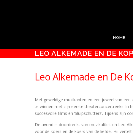
Ga
PODIUM KLOOSTERHOF
naar
de
Podium Kloosterhof, het gastvrije theater van Hoogerheid
inhoud
HOME
LEO ALKEMADE EN DE KOP
Leo Alkemade en De Ko
Met geweldige muzikanten en een juweel van een a
te winnen met zijn eerste theaterconcertreeks ‘In 
succesvolle films en ‘Sluipschutters’. Tijdens zijn c
De avond is doordrenkt van muzikaliteit en Leo Alke
voor de koers en de koers van de liefde’. Hij verte