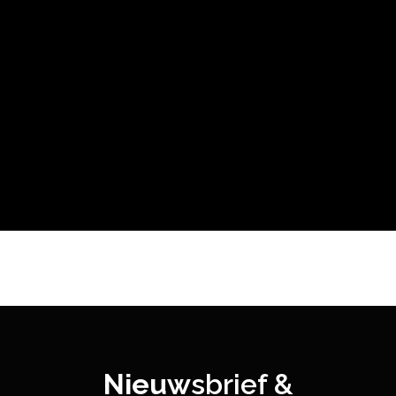
Nieuw
sbrief &