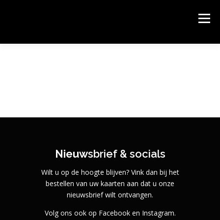
Ga
naar
PODIUM KLOOSTERHOF
Menu
de
Podium Kloosterhof, het gastvrije theater van Hoogerheide.
inhoud
HOME
AGENDA & KAARTEN BESTELLEN
OVER PODIUM KLOOSTERHOF
SPONSORS
CONTACT
ROUTE
Nieuw
sbrief & socials
Wilt u op de hoogte blijven? Vink dan bij het
bestellen van uw kaarten aan dat u onze
nieuwsbrief wilt ontvangen.
Volg ons ook op Facebook en Instagram.