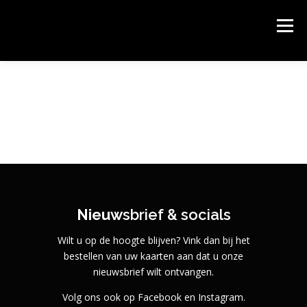
Ga
naar
PODIUM KLOOSTERHOF
Menu
de
Podium Kloosterhof, het gastvrije theater van Hoogerheide.
inhoud
HOME
AGENDA & KAARTEN BESTELLEN
OVER PODIUM KLOOSTERHOF
SPONSORS
CONTACT
ROUTE
Nieuw
sbrief & socials
Wilt u op de hoogte blijven? Vink dan bij het
bestellen van uw kaarten aan dat u onze
nieuwsbrief wilt ontvangen.
Volg ons ook op Facebook en Instagram.