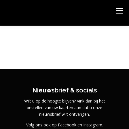
Ga
naar
PODIUM KLOOSTERHOF
Menu
de
Podium Kloosterhof, het gastvrije theater van Hoogerheide.
inhoud
HOME
AGENDA & KAARTEN BESTELLEN
OVER PODIUM KLOOSTERHOF
SPONSORS
CONTACT
ROUTE
Nieuw
sbrief & socials
Wilt u op de hoogte blijven? Vink dan bij het
bestellen van uw kaarten aan dat u onze
nieuwsbrief wilt ontvangen.
Volg ons ook op Facebook en Instagram.