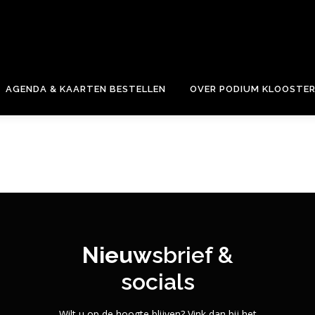
e.
AGENDA & KAARTEN BESTELLEN
OVER PODIUM KLOOSTE
Nieuw
sbrief &
socials
Wilt u op de hoogte blijven? Vink dan bij het