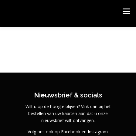
Ga
naar
PODIUM KLOOSTERHOF
Menu
de
Podium Kloosterhof, het gastvrije theater van Hoogerheide.
inhoud
HOME
AGENDA & KAARTEN BESTELLEN
OVER PODIUM KLOOSTERHOF
SPONSORS
CONTACT
ROUTE
Nieuw
sbrief & socials
Wilt u op de hoogte blijven? Vink dan bij het
bestellen van uw kaarten aan dat u onze
nieuwsbrief wilt ontvangen.
Volg ons ook op Facebook en Instagram.