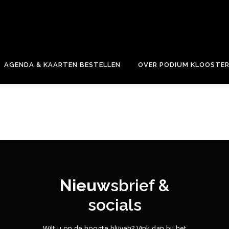
e.
AGENDA & KAARTEN BESTELLEN
OVER PODIUM KLOOSTE
Nieuw
sbrief &
socials
Wilt u op de hoogte blijven? Vink dan bij het