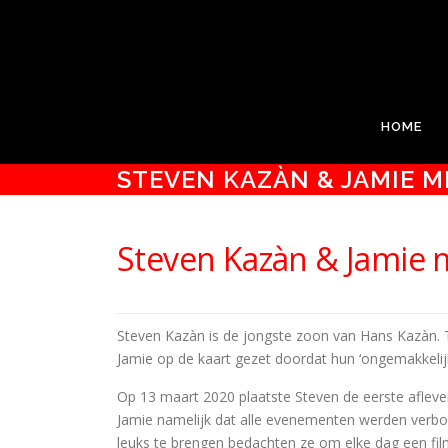
Ga
PODIUM KLOOSTERHOF
naar
de
Podium Kloosterhof, het gastvrije theater van Hoogerheid
inhoud
HOME
STEVEN KAZÀN & JAMIE ME
Steven Kazàn & Jamie m
Steven Kazàn is de jongste zoon van Hans Kazàn. 
Jamie op de kaart gezet doordat hun ‘ongemakkelij
Op 13 maart 2020 plaatste Steven de eerste afleve
Jamie namelijk dat alle evenementen werden verb
leuks te brengen bedachten ze om elke dag een fi