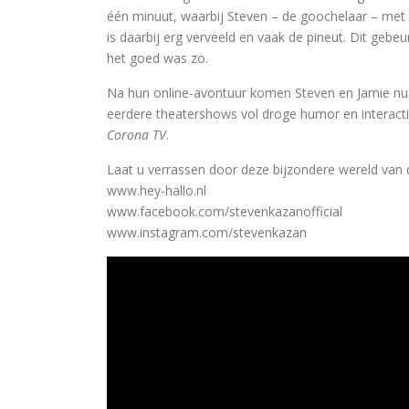
één minuut, waarbij Steven – de goochelaar – met zi
is daarbij erg verveeld en vaak de pineut. Dit gebeu
het goed was zo.
Na hun online-avontuur komen Steven en Jamie nu 
eerdere theatershows vol droge humor en interacti
Corona TV
.
Laat u verrassen door deze bijzondere wereld van d
www.hey-hallo.nl
www.facebook.com/stevenkazanofficial
www.instagram.com/stevenkazan