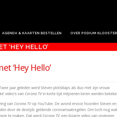
e.
AGENDA & KAARTEN BESTELLEN
OVER PODIUM KLOOSTE
T ‘HEY HELLO’
et ‘Hey Hello’
Twee jaar geleden werd Steven plotsklaps als duo met zijn vrouw
ke’ video’s van
Corona TV
in korte tijd miljoenen keren werden bekeke
ring van
Corona TV
op YouTube. De avond ervoor hoorden Steven en
oden door de destijds geldende coronamaatregelen. Om toch nog wa
lmpje te maken. Dat werd
Corona TV
: een bizarre video van ongeveer