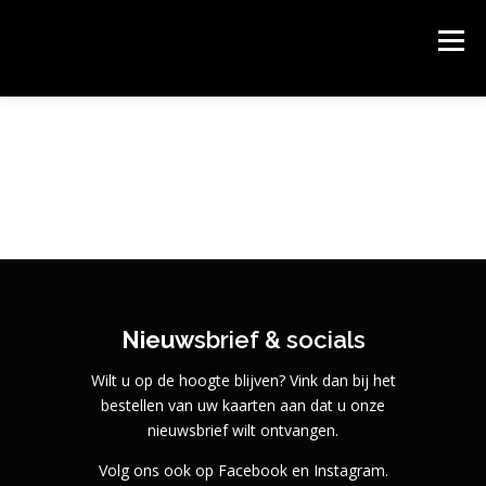
Ga
naar
PODIUM KLOOSTERHOF
Menu
de
Podium Kloosterhof, het gastvrije theater van Hoogerheide.
inhoud
HOME
AGENDA & KAARTEN BESTELLEN
OVER PODIUM KLOOSTERHOF
SPONSORS
CONTACT
ROUTE
Nieuw
sbrief & socials
Wilt u op de hoogte blijven? Vink dan bij het
bestellen van uw kaarten aan dat u onze
nieuwsbrief wilt ontvangen.
Volg ons ook op Facebook en Instagram.