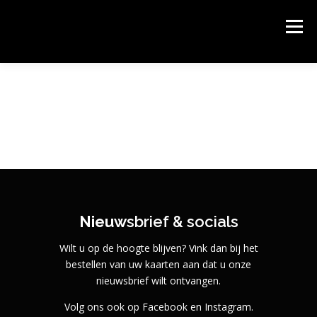
Ga
naar
PODIUM KLOOSTERHOF
Menu
de
Podium Kloosterhof, het gastvrije theater van Hoogerheide.
inhoud
HOME
AGENDA & KAARTEN BESTELLEN
OVER PODIUM KLOOSTERHOF
SPONSORS
CONTACT
ROUTE
Nieuw
sbrief & socials
Wilt u op de hoogte blijven? Vink dan bij het
bestellen van uw kaarten aan dat u onze
nieuwsbrief wilt ontvangen.
Volg ons ook op Facebook en Instagram.